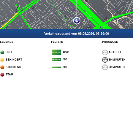
Verkehrszustand von 08.08.2026, 03:39:00
LEGENDE
FZG/STD
PROGNOSE
1000
FREI
AKTUELL
500
BEHINDERT
30 MINUTEN
STOCKEND
60 MINUTEN
200
STAU