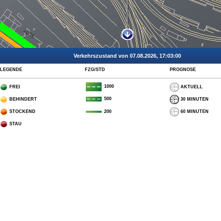
Verkehrszustand von 07.08.2026, 17:03:00
LEGENDE
FZG/STD
PROGNOSE
1000
FREI
AKTUELL
500
BEHINDERT
30 MINUTEN
STOCKEND
60 MINUTEN
200
STAU