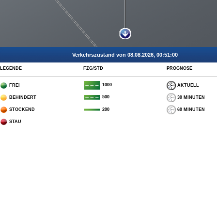
Verkehrszustand von 08.08.2026, 00:51:00
LEGENDE
FZG/STD
PROGNOSE
1000
FREI
AKTUELL
500
BEHINDERT
30 MINUTEN
STOCKEND
60 MINUTEN
200
STAU